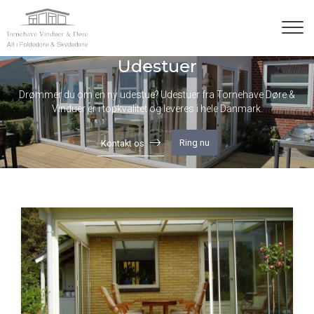
Gå
til
hovedindhold
Udestuer
Drømmer du om en ny udestue? Udestuer fra Tornehave Døre &
Vinduer er i topkvalitet og leveres i hele Danmark.
Ring nu
Kontakt os