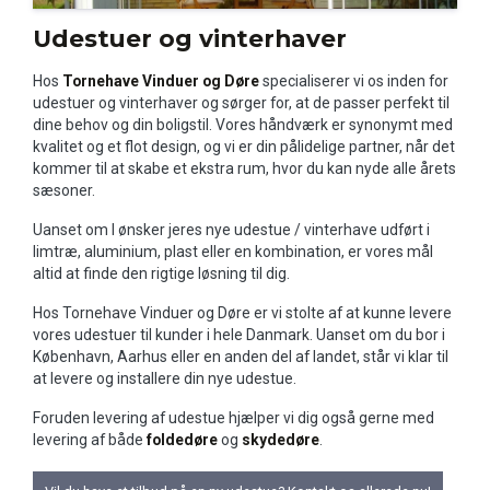
Udestuer og vinterhaver
Hos
Tornehave Vinduer og Døre
specialiserer vi os inden for
udestuer og vinterhaver og sørger for, at de passer perfekt til
dine behov og din boligstil. Vores håndværk er synonymt med
kvalitet og et flot design, og vi er din pålidelige partner, når det
kommer til at skabe et ekstra rum, hvor du kan nyde alle årets
sæsoner.
Uanset om I ønsker jeres nye udestue / vinterhave udført i
limtræ, aluminium, plast eller en kombination, er vores mål
altid at finde den rigtige løsning til dig.
Hos Tornehave Vinduer og Døre er vi stolte af at kunne levere
vores udestuer til kunder i hele Danmark. Uanset om du bor i
København, Aarhus eller en anden del af landet, står vi klar til
at levere og installere din nye udestue.
Foruden levering af udestue hjælper vi dig også gerne med
levering af både
foldedøre
og
skydedøre
.