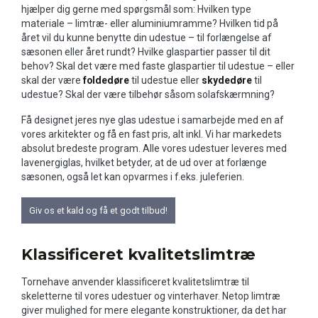
hjælper dig gerne med spørgsmål som: Hvilken type
materiale – limtræ- eller aluminiumramme? Hvilken tid på
året vil du kunne benytte din udestue – til forlængelse af
sæsonen eller året rundt? Hvilke glaspartier passer til dit
behov? Skal det være med faste glaspartier til udestue – eller
skal der være
foldedøre
til udestue eller
skydedøre
til
udestue? Skal der være tilbehør såsom solafskærmning?
Få designet jeres nye glas udestue i samarbejde med en af
vores arkitekter og få en fast pris, alt inkl. Vi har markedets
absolut bredeste program. Alle vores udestuer leveres med
lavenergiglas, hvilket betyder, at de ud over at forlænge
sæsonen, også let kan opvarmes i f.eks. juleferien.
Giv os et kald og få et godt tilbud!
Klassificeret kvalitetslimtræ
Tornehave anvender klassificeret kvalitetslimtræ til
skeletterne til vores udestuer og vinterhaver. Netop limtræ
giver mulighed for mere elegante konstruktioner, da det har