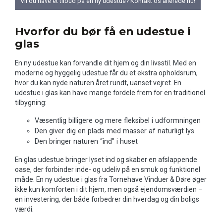
Vil du have et tilbud på en ny udestue? Kontakt os allerede nu!
Hvorfor du bør få en udestue i
glas
En ny udestue kan forvandle dit hjem og din livsstil. Med en
moderne og hyggelig udestue får du et ekstra opholdsrum,
hvor du kan nyde naturen året rundt, uanset vejret. En
udestue i glas kan have mange fordele frem for en traditionel
tilbygning:
Væsentlig billigere og mere fleksibel i udformningen
Den giver dig en plads med masser af naturligt lys
Den bringer naturen “ind” i huset
En glas udestue bringer lyset ind og skaber en afslappende
oase, der forbinder inde- og udeliv på en smuk og funktionel
måde. En ny udestue i glas fra Tornehave Vinduer & Døre øger
ikke kun komforten i dit hjem, men også ejendomsværdien –
en investering, der både forbedrer din hverdag og din boligs
værdi.