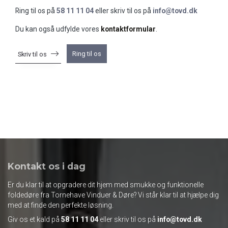
Ring til os på
58 11 11 04
eller skriv til os på
info@tovd.dk
Du kan også udfylde vores
kontaktformular
.
Ring til os
Skriv til os
Kontakt os i dag
Er du klar til at opgradere dit hjem med smukke og funktionelle
foldedøre fra Tornehave Vinduer & Døre? Vi står klar til at hjælpe dig
med at finde den perfekte løsning.
Giv os et kald på
58 11 11 04
eller skriv til os på
info@tovd.dk