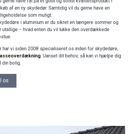
s gerne have fat på et godt og solidt kvalitetsprodukt i
 køb af en ny skydedør. Samtidig vil du gerne have en
dligeholdelse som muligt.
skydedøre i aluminium er du sikret en længere sommer og
er utallige – hvad enten du vil lukke den overdækkede
estue.
har vi siden 2008 specialiseret os inden for skydedøre,
rasseoverdækning
. Uanset dit behov, så kan vi hjælpe dig
 din bolig.
il os