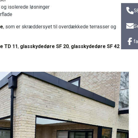
 og isolerede løsninger
5
rflade
S
re
, som er skræddersyet til overdækkede terrasser og
f
e TD 11
,
glasskydedøre SF 20
,
glasskydedøre SF 42