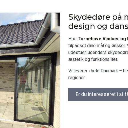
Skydedøre på må
design og dansk
Hos
Tornehave Vinduer og
tilpasset dine mål og ønsker. 
udestuer, udendørs skydedør
æstetik og funktionalitet.
Vi leverer i hele Danmark – h
regioner.
Er du interesseret i at f