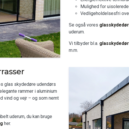
Mulighed for uisolerede
Vedligeholdelsesfri ove
Se også vores
glasskydedø
uderum.
Vi tilbyder bl.a.
glasskydedør
m.m.
rasser
es glas skydedøre udendørs
g elegante rammer i aluminium
od vind og vejr – og som nemt
ibelt uderum, du kan bruge
ng
her.