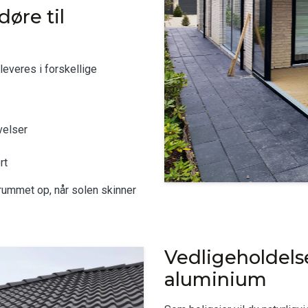
øre til
everes i forskellige
velser
rt
rummet op, når solen skinner
Vedligeholdelse
aluminium