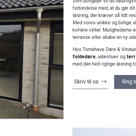
Som boligejer vil du naturligvi
forbindelse med, at du gør dit
løsning, der kræver så lidt ve
Med vores unikke og billige 
kortere vinter. Mulighederne 
terrasse eller skabe en ny ud
Hos Tornehave Døre & Vinduer 
foldedøre
,
udestuer
og
ter
med den helt rigtige løsning til
Skriv til os
Ring t