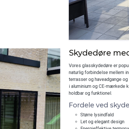
Skydedøre med g
Vores glasskydedøre er populæ
naturlig forbindelse mellem i
terrasser og haveadgange og 
i aluminium og CE-mærkede ko
holdbar og funktionel.
Fordele ved skyde
Større lysindfald
Let og elegant design
Energieffektive termoru