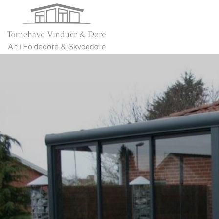
Gå
til
hovedindhold