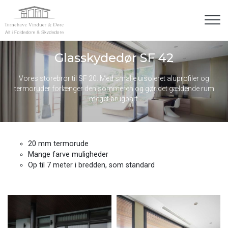
Gå
til
hovedindhold
Glasskydedør SF 42
Vores storebror til SF 20. Med smalle uisoleret aluprofiler og
termoruder forlænger den sommeren og gør det gældende rum
meget brugbart.
20 mm termorude
Mange farve muligheder
Op til 7 meter i bredden, som standard